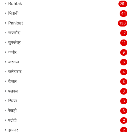
Rohtak
251
भिवानी
44
Panipat
136
खरखौदा
17
कुरुक्षेत्र
11
गन्नौर
9
करनाल
6
फतेहाबाद
4
कैथल
3
पलवल
3
सिरसा
3
रेवाड़ी
3
पटौदी
2
झज्जर
2