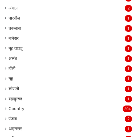
अंबाला
2
नारनौल
1
उकलाना
1
मानेसर
1
नूह तावडू
1
असंध
1
हाँसी
1
नूह
1
कोसली
1
बहादुरगढ़
1
Country
204
पंजाब
2
अमृतसर
1