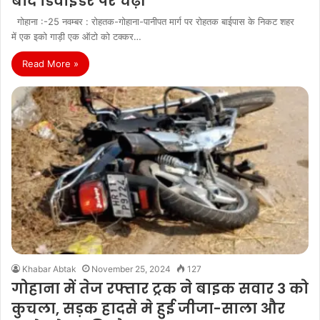
बाद डिवाइडर पर चढ़ी
गोहाना :-25 नवम्बर : रोहतक-गोहाना-पानीपत मार्ग पर रोहतक बाईपास के निकट शहर
में एक इको गाड़ी एक ऑटो को टक्कर…
Read More »
Khabar Abtak
November 25, 2024
127
गोहाना में तेज रफ्तार ट्रक ने बाइक सवार 3 को
कुचला, सड़क हादसे मे हुई जीजा-साला और