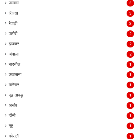
पलवल
3
सिरसा
3
रेवाड़ी
3
पटौदी
2
झज्जर
2
अंबाला
2
नारनौल
1
उकलाना
1
मानेसर
1
नूह तावडू
1
असंध
1
हाँसी
1
नूह
1
कोसली
1