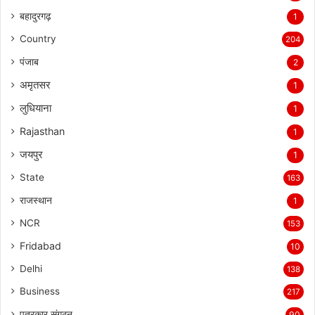
बहादुरगढ़
1
Country
204
पंजाब
2
अमृतसर
1
लुधियाना
1
Rajasthan
1
जयपुर
1
State
163
राजस्थान
1
NCR
153
Fridabad
10
Delhi
138
Business
217
पत्रकार संगठन
90