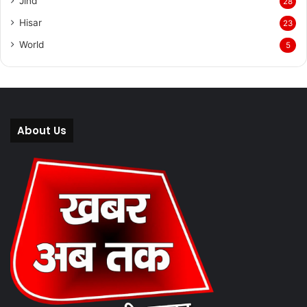
Jind
28
Hisar
23
World
5
About Us