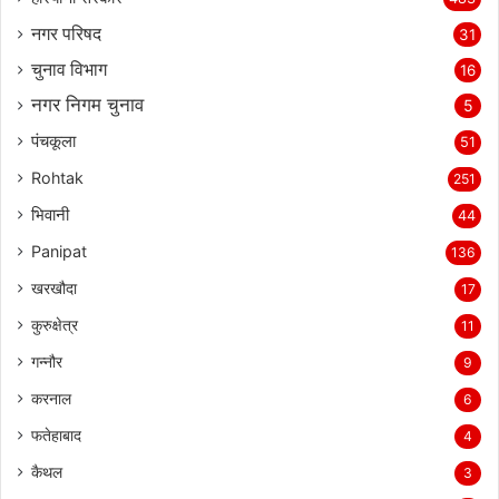
नगर परिषद
31
चुनाव विभाग
16
नगर निगम चुनाव
5
पंचकूला
51
Rohtak
251
भिवानी
44
Panipat
136
खरखौदा
17
कुरुक्षेत्र
11
गन्नौर
9
करनाल
6
फतेहाबाद
4
कैथल
3