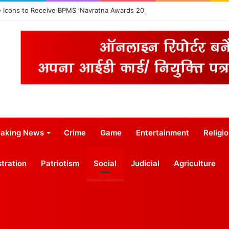
e Icons to Receive BPMS ‘Navratna Awards 2026’
eaking News
Crime
Game
Entertainment
Religi
tration
Patriotism
Social
Judicial
Agriculture