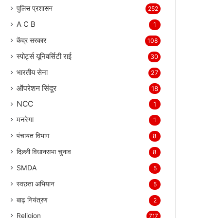
पुलिस प्रशासन
252
A C B
1
केंद्र सरकार
108
स्पोर्ट्स यूनिवर्सिटी राई
30
भारतीय सेना
27
ऑपरेशन सिंदूर
18
NCC
1
मनरेगा
1
पंचायत विभाग
8
दिल्ली विधानसभा चुनाव
8
SMDA
5
स्वछता अभियान
5
बाढ़ नियंत्रण
2
Religion
717