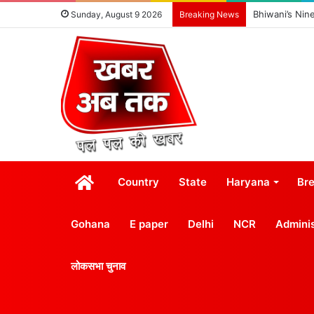
Bhiwani’s Nin
Sunday, August 9 2026
Breaking News
होम
Country
State
Haryana
Br
Gohana
E paper
Delhi
NCR
Adminis
लोकसभा चुनाव