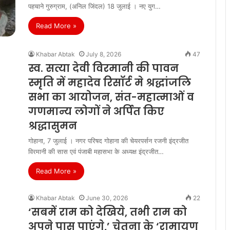
पहचाने गुरुग्राम, (अनिल जिंदल) 18 जुलाई । नए युग…
Read More »
Khabar Abtak
July 8, 2026
47
स्व. सत्या देवी विरमानी की पावन
स्मृति में महादेव रिसॉर्ट मे श्रद्धांजलि
सभा का आयोजन, संत-महात्माओं व
गणमान्य लोगों ने अर्पित किए
श्रद्धासुमन
गोहाना, 7 जुलाई । नगर परिषद गोहाना की चेयरपर्सन रजनी इंद्रजीत
विरमानी की सास एवं पंजाबी महासभा के अध्यक्ष इंद्रजीत…
Read More »
Khabar Abtak
June 30, 2026
22
‘सबमें राम को देखिये, तभी राम को
अपने पास पाएंगे,’ चेतना के ‘रामायण