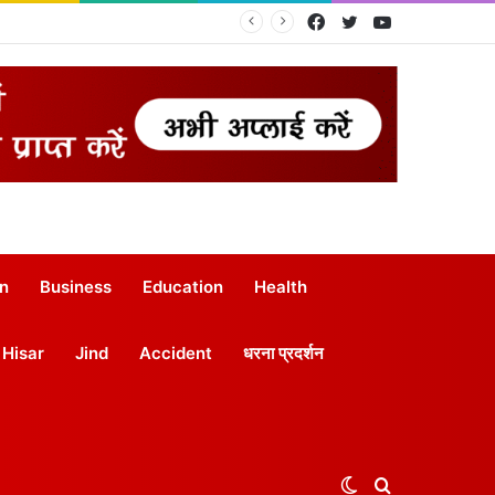
Facebook
Twitter
YouTube
on
Business
Education
Health
Hisar
Jind
Accident
धरना प्रदर्शन
Switch
Search