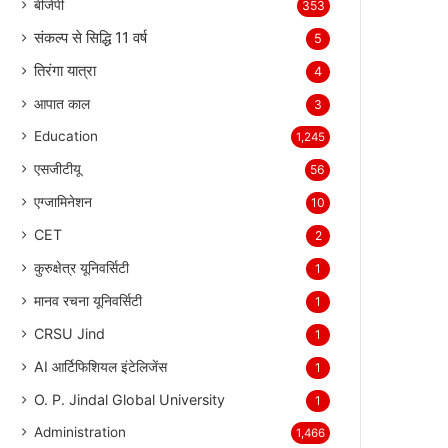
बीजेपी
353
संकल्प से सिद्धि 11 वर्ष
5
तिरंगा यात्रा
4
आपात काल
3
Education
1,245
एसजीटीयू
56
एग्जामिनेशन
10
CET
2
कुरुक्षेत्र यूनिवर्सिटी
1
मानव रचना यूनिवर्सिटी
1
CRSU Jind
1
AI आर्टिफिशियल इंटेलिजेंस
1
O. P. Jindal Global University
1
Administration
1,466