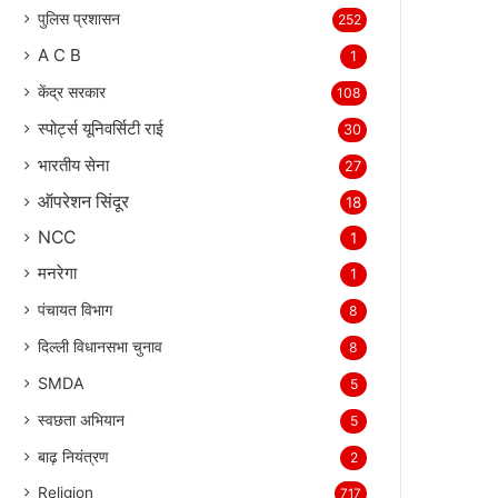
पुलिस प्रशासन
252
A C B
1
केंद्र सरकार
108
स्पोर्ट्स यूनिवर्सिटी राई
30
भारतीय सेना
27
ऑपरेशन सिंदूर
18
NCC
1
मनरेगा
1
पंचायत विभाग
8
दिल्ली विधानसभा चुनाव
8
SMDA
5
स्वछता अभियान
5
बाढ़ नियंत्रण
2
Religion
717