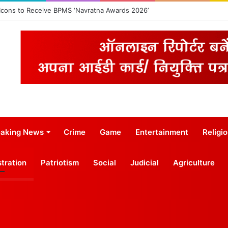
 Icons to Receive BPMS ‘Navratna Awards 2026’
eaking News
Crime
Game
Entertainment
Religi
tration
Patriotism
Social
Judicial
Agriculture