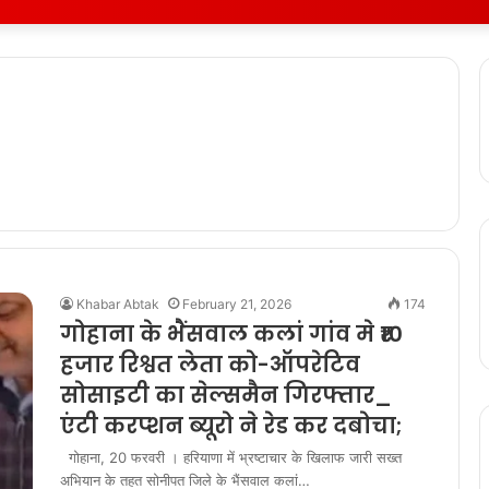
Khabar Abtak
February 21, 2026
174
गोहाना के भैंसवाल कलां गांव मे ₹10
हजार रिश्वत लेता को-ऑपरेटिव
सोसाइटी का सेल्समैन गिरफ्तार_
एंटी करप्शन ब्यूरो ने रेड कर दबोचा;
गोहाना, 20 फरवरी । हरियाणा में भ्रष्टाचार के खिलाफ जारी सख्त
अभियान के तहत सोनीपत जिले के भैंसवाल कलां…