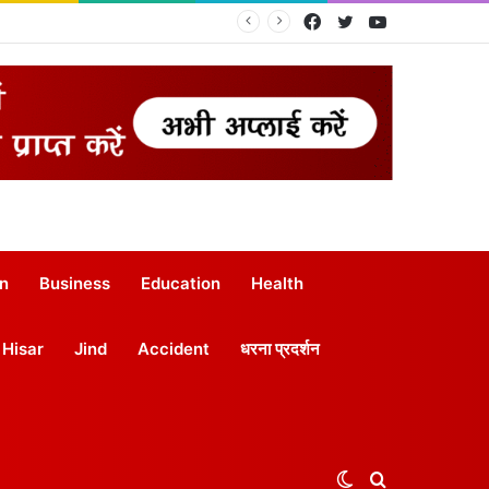
Facebook
Twitter
YouTube
on
Business
Education
Health
Hisar
Jind
Accident
धरना प्रदर्शन
Switch
Search