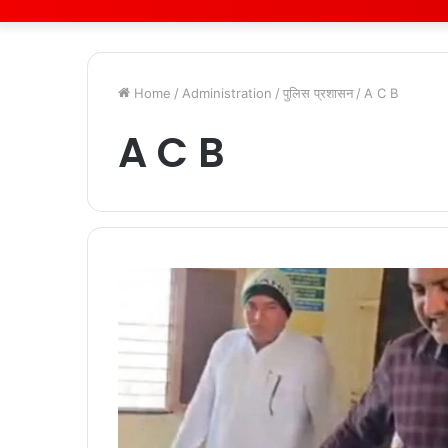
Home
/
Administration
/
पुलिस प्रशासन
/
A C B
A C B