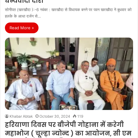
धन्यवादी दौरा
सोनीपत (खरखौदा ):-6 नवंबर : खरखौदा से विधायक बनने पर पवन खरखौदा ने बुधवार को
हलके के आधा दर्जन से…
Read More »
Khabar Abtak
October 30, 2024
119
हरियाणा दिवस पर बीजेपी गोहाना में करेगी
महाभोज ( चूल्हा न्योन्द ) का आयोजन, सी एम