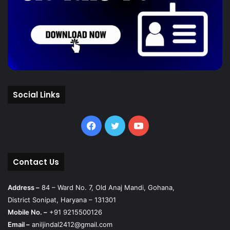
Social Links
Facebook
Twitter
YouTube
Contact Us
Address –
84 – Ward No. 7, Old Anaj Mandi, Gohana,
District Sonipat, Haryana – 131301
Mobile No. –
+91 9215500126
Email –
aniljindal2412@gmail.com