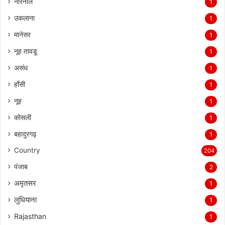
नारनौल
1
उकलाना
1
मानेसर
1
नूह तावडू
1
असंध
1
हाँसी
1
नूह
1
कोसली
1
बहादुरगढ़
1
Country
204
पंजाब
2
अमृतसर
1
लुधियाना
1
Rajasthan
1