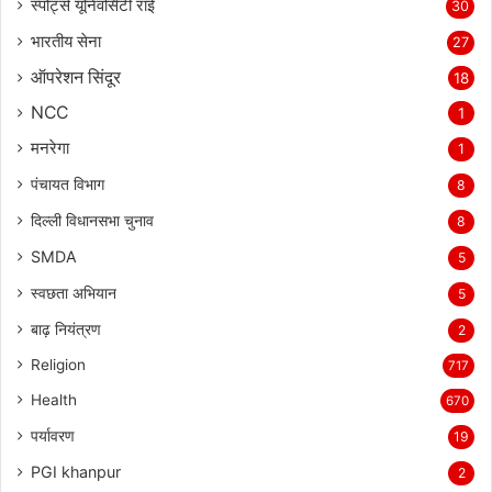
स्पोर्ट्स यूनिवर्सिटी राई
30
भारतीय सेना
27
ऑपरेशन सिंदूर
18
NCC
1
मनरेगा
1
पंचायत विभाग
8
दिल्ली विधानसभा चुनाव
8
SMDA
5
स्वछता अभियान
5
बाढ़ नियंत्रण
2
Religion
717
Health
670
पर्यावरण
19
PGI khanpur
2