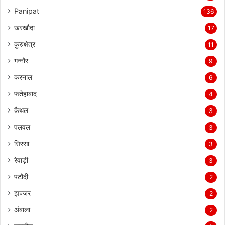
Panipat
136
खरखौदा
17
कुरुक्षेत्र
11
गन्नौर
9
करनाल
6
फतेहाबाद
4
कैथल
3
पलवल
3
सिरसा
3
रेवाड़ी
3
पटौदी
2
झज्जर
2
अंबाला
2