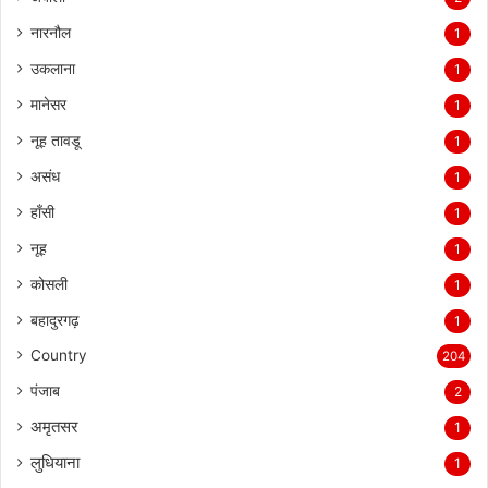
नारनौल
1
उकलाना
1
मानेसर
1
नूह तावडू
1
असंध
1
हाँसी
1
नूह
1
कोसली
1
बहादुरगढ़
1
Country
204
पंजाब
2
अमृतसर
1
लुधियाना
1