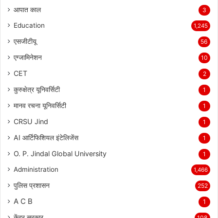
आपात काल
3
Education
1,245
एसजीटीयू
56
एग्जामिनेशन
10
CET
2
कुरुक्षेत्र यूनिवर्सिटी
1
मानव रचना यूनिवर्सिटी
1
CRSU Jind
1
AI आर्टिफिशियल इंटेलिजेंस
1
O. P. Jindal Global University
1
Administration
1,466
पुलिस प्रशासन
252
A C B
1
केंद्र सरकार
108