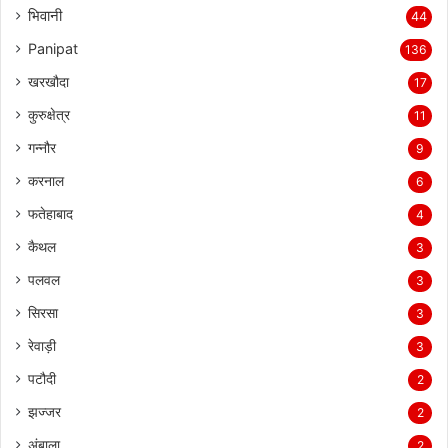
भिवानी
44
Panipat
136
खरखौदा
17
कुरुक्षेत्र
11
गन्नौर
9
करनाल
6
फतेहाबाद
4
कैथल
3
पलवल
3
सिरसा
3
रेवाड़ी
3
पटौदी
2
झज्जर
2
अंबाला
2