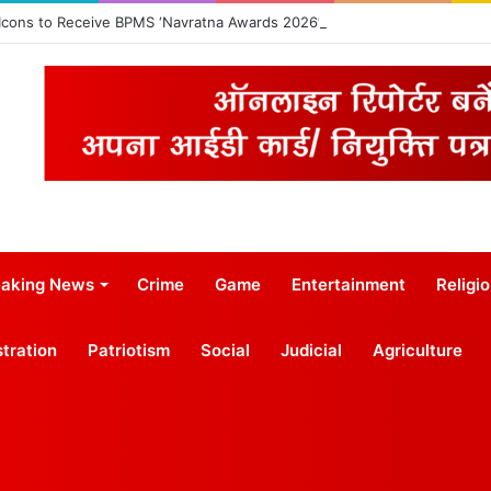
 Icons to Receive BPMS ‘Navratna Awards 2026’
eaking News
Crime
Game
Entertainment
Religi
tration
Patriotism
Social
Judicial
Agriculture