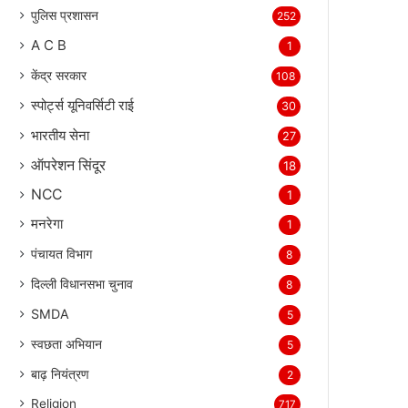
पुलिस प्रशासन
252
A C B
1
केंद्र सरकार
108
स्पोर्ट्स यूनिवर्सिटी राई
30
भारतीय सेना
27
ऑपरेशन सिंदूर
18
NCC
1
मनरेगा
1
पंचायत विभाग
8
दिल्ली विधानसभा चुनाव
8
SMDA
5
स्वछता अभियान
5
बाढ़ नियंत्रण
2
Religion
717