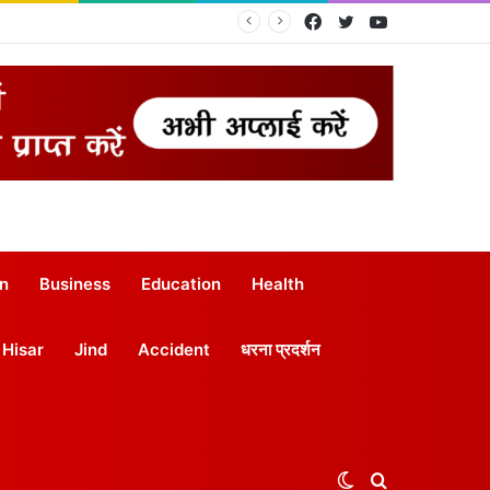
Facebook
Twitter
YouTube
on
Business
Education
Health
Hisar
Jind
Accident
धरना प्रदर्शन
Switch
Search