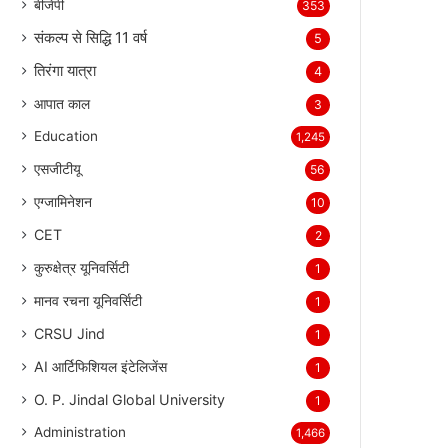
बीजेपी
353
संकल्प से सिद्धि 11 वर्ष
5
तिरंगा यात्रा
4
आपात काल
3
Education
1,245
एसजीटीयू
56
एग्जामिनेशन
10
CET
2
कुरुक्षेत्र यूनिवर्सिटी
1
मानव रचना यूनिवर्सिटी
1
CRSU Jind
1
AI आर्टिफिशियल इंटेलिजेंस
1
O. P. Jindal Global University
1
Administration
1,466