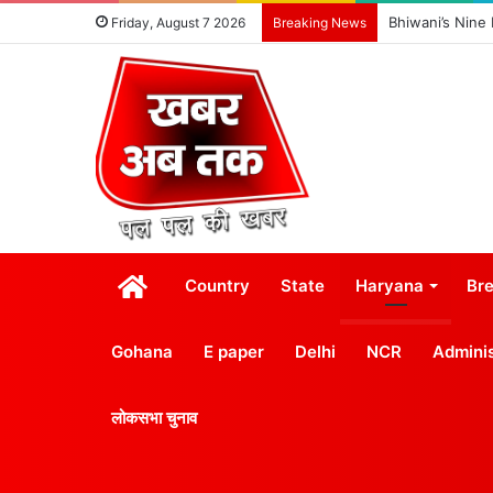
Bhiwani’s Nine
Friday, August 7 2026
Breaking News
होम
Country
State
Haryana
Br
Gohana
E paper
Delhi
NCR
Adminis
लोकसभा चुनाव