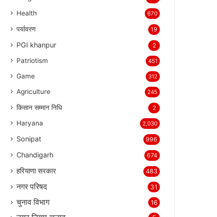
Health
670
पर्यावरण
19
PGI khanpur
2
Patriotism
451
Game
312
Agriculture
245
किसान सम्मान निधि
2
Haryana
2,030
Sonipat
996
Chandigarh
674
हरियाणा सरकार
483
नगर परिषद
31
चुनाव विभाग
16