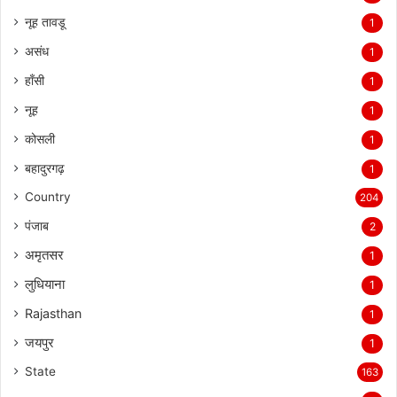
नूह तावडू
1
असंध
1
हाँसी
1
नूह
1
कोसली
1
बहादुरगढ़
1
Country
204
पंजाब
2
अमृतसर
1
लुधियाना
1
Rajasthan
1
जयपुर
1
State
163