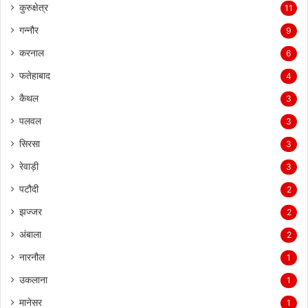
कुरुक्षेत्र
11
गन्नौर
9
करनाल
6
फतेहाबाद
4
कैथल
3
पलवल
3
सिरसा
3
रेवाड़ी
3
पटौदी
2
झज्जर
2
अंबाला
2
नारनौल
1
उकलाना
1
मानेसर
1