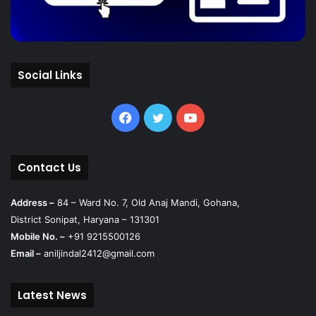
Social Links
Facebook
Twitter
YouTube
Contact Us
Address –
84 – Ward No. 7, Old Anaj Mandi, Gohana,
District Sonipat, Haryana – 131301
Mobile No. –
+91 9215500126
Email –
aniljindal2412@gmail.com
Latest News