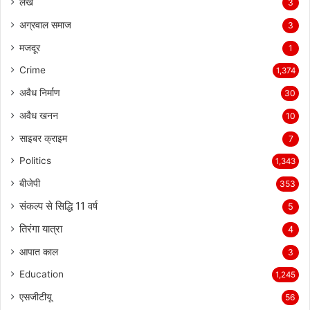
लेख
3
अग्रवाल समाज
3
मजदूर
1
Crime
1,374
अवैध निर्माण
30
अवैध खनन
10
साइबर क्राइम
7
Politics
1,343
बीजेपी
353
संकल्प से सिद्धि 11 वर्ष
5
तिरंगा यात्रा
4
आपात काल
3
Education
1,245
एसजीटीयू
56