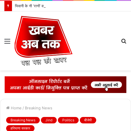
भिवानी के नौ ‘रत्नों’ को मिलेगा बीपीएमएस का ‘नवरत्न अवार्ड 2026’
Menu
S
fo
Home
/
Breaking News
Breaking News
Jind
Politics
बीजेपी
हरियाणा सरकार