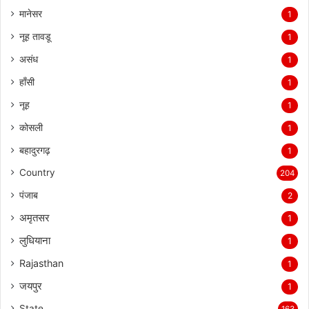
मानेसर
1
नूह तावडू
1
असंध
1
हाँसी
1
नूह
1
कोसली
1
बहादुरगढ़
1
Country
204
पंजाब
2
अमृतसर
1
लुधियाना
1
Rajasthan
1
जयपुर
1
State
163