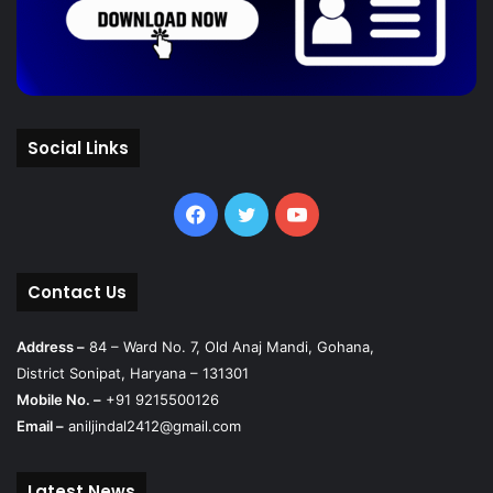
Social Links
Facebook
Twitter
YouTube
Contact Us
Address –
84 – Ward No. 7, Old Anaj Mandi, Gohana,
District Sonipat, Haryana – 131301
Mobile No. –
+91 9215500126
Email –
aniljindal2412@gmail.com
Latest News