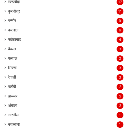
खरखौदा
17
कुरुक्षेत्र
11
गन्नौर
9
करनाल
6
फतेहाबाद
4
कैथल
3
पलवल
3
सिरसा
3
रेवाड़ी
3
पटौदी
2
झज्जर
2
अंबाला
2
नारनौल
1
उकलाना
1