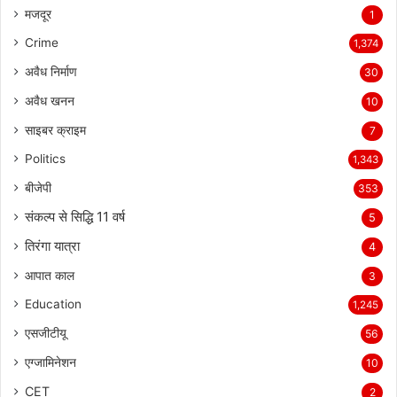
मजदूर
1
Crime
1,374
अवैध निर्माण
30
अवैध खनन
10
साइबर क्राइम
7
Politics
1,343
बीजेपी
353
संकल्प से सिद्धि 11 वर्ष
5
तिरंगा यात्रा
4
आपात काल
3
Education
1,245
एसजीटीयू
56
एग्जामिनेशन
10
CET
2