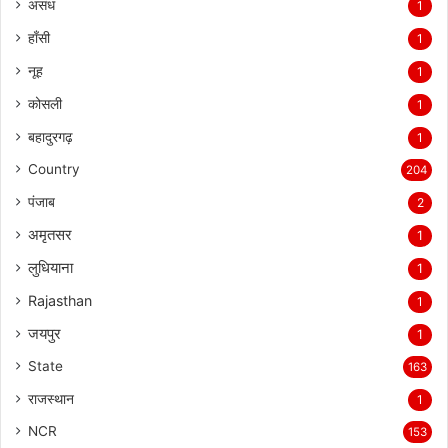
असंध
1
हाँसी
1
नूह
1
कोसली
1
बहादुरगढ़
1
Country
204
पंजाब
2
अमृतसर
1
लुधियाना
1
Rajasthan
1
जयपुर
1
State
163
राजस्थान
1
NCR
153