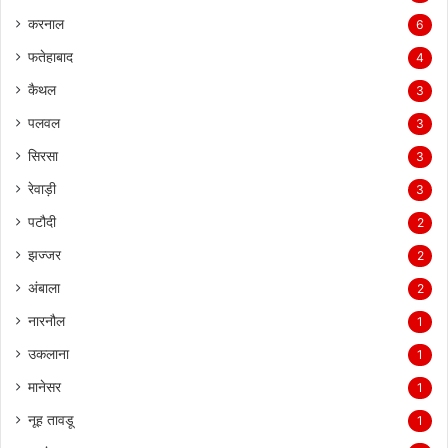
करनाल
6
फतेहाबाद
4
कैथल
3
पलवल
3
सिरसा
3
रेवाड़ी
3
पटौदी
2
झज्जर
2
अंबाला
2
नारनौल
1
उकलाना
1
मानेसर
1
नूह तावडू
1