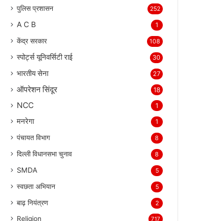
पुलिस प्रशासन
252
A C B
1
केंद्र सरकार
108
स्पोर्ट्स यूनिवर्सिटी राई
30
भारतीय सेना
27
ऑपरेशन सिंदूर
18
NCC
1
मनरेगा
1
पंचायत विभाग
8
दिल्ली विधानसभा चुनाव
8
SMDA
5
स्वछता अभियान
5
बाढ़ नियंत्रण
2
Religion
717