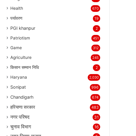
Health
670
पर्यावरण
19
PGI khanpur
2
Patriotism
451
Game
312
Agriculture
245
किसान सम्मान निधि
2
Haryana
2,030
Sonipat
996
Chandigarh
674
हरियाणा सरकार
483
नगर परिषद
31
चुनाव विभाग
16