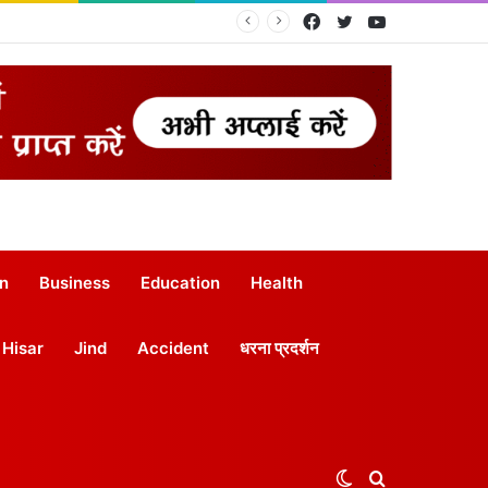
Facebook
Twitter
YouTube
on
Business
Education
Health
Hisar
Jind
Accident
धरना प्रदर्शन
Switch
Search