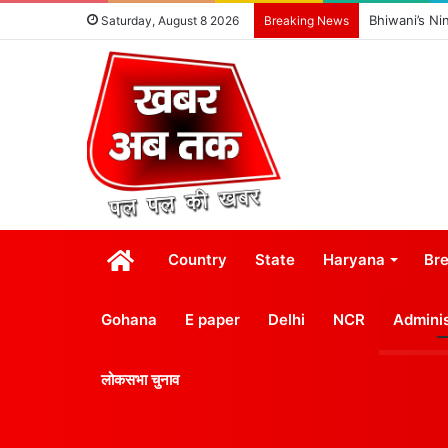
Bhiwani’s Ni
Saturday, August 8 2026
Breaking News
होम
Country
State
Haryana
Br
Gohana
E paper
Delhi
NCR
Adminis
लोकसभा चुनाव