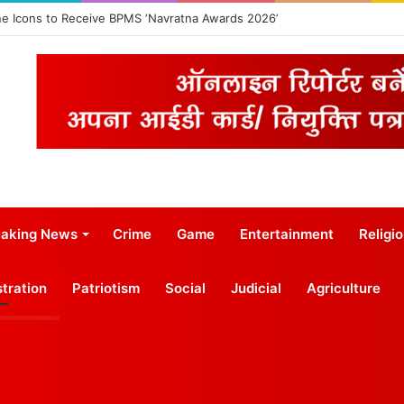
ne Icons to Receive BPMS ‘Navratna Awards 2026’
eaking News
Crime
Game
Entertainment
Religi
tration
Patriotism
Social
Judicial
Agriculture