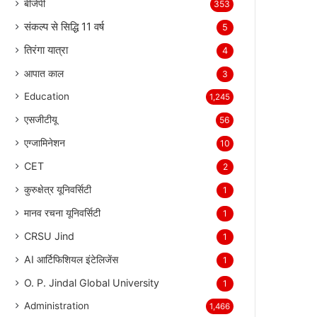
बीजेपी
353
संकल्प से सिद्धि 11 वर्ष
5
तिरंगा यात्रा
4
आपात काल
3
Education
1,245
एसजीटीयू
56
एग्जामिनेशन
10
CET
2
कुरुक्षेत्र यूनिवर्सिटी
1
मानव रचना यूनिवर्सिटी
1
CRSU Jind
1
AI आर्टिफिशियल इंटेलिजेंस
1
O. P. Jindal Global University
1
Administration
1,466