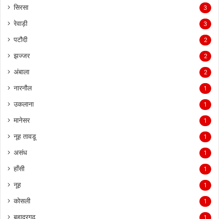
सिरसा
3
रेवाड़ी
3
पटौदी
2
झज्जर
2
अंबाला
2
नारनौल
1
उकलाना
1
मानेसर
1
नूह तावडू
1
असंध
1
हाँसी
1
नूह
1
कोसली
1
बहादुरगढ़
1