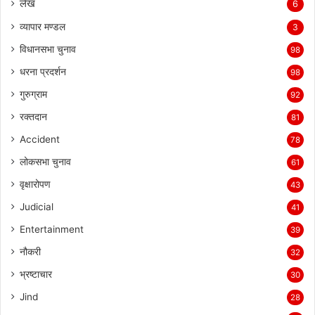
लेख
6
व्यापार मण्डल
3
विधानसभा चुनाव
98
धरना प्रदर्शन
98
गुरुग्राम
92
रक्तदान
81
Accident
78
लोकसभा चुनाव
61
वृक्षारोपण
43
Judicial
41
Entertainment
39
नौकरी
32
भ्रष्टाचार
30
Jind
28