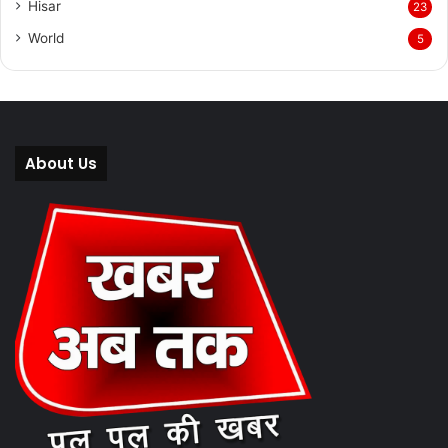
Hisar
23
World
5
About Us