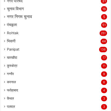
नगर परिषद
31
चुनाव विभाग
16
नगर निगम चुनाव
5
पंचकूला
51
Rohtak
251
भिवानी
44
Panipat
136
खरखौदा
17
कुरुक्षेत्र
11
गन्नौर
9
करनाल
6
फतेहाबाद
4
कैथल
3
पलवल
3