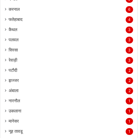
करनाल
6
फतेहाबाद
4
कैथल
3
पलवल
3
सिरसा
3
रेवाड़ी
3
पटौदी
2
झज्जर
2
अंबाला
2
नारनौल
1
उकलाना
1
मानेसर
1
नूह तावडू
1