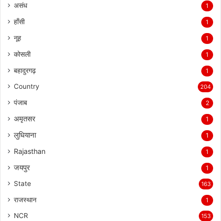
असंध
1
हाँसी
1
नूह
1
कोसली
1
बहादुरगढ़
1
Country
204
पंजाब
2
अमृतसर
1
लुधियाना
1
Rajasthan
1
जयपुर
1
State
163
राजस्थान
1
NCR
153