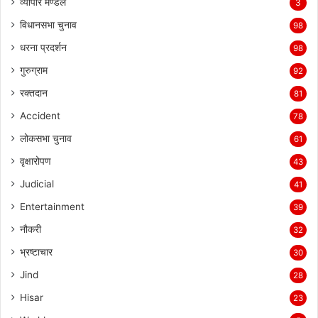
व्यापार मण्डल
3
विधानसभा चुनाव
98
धरना प्रदर्शन
98
गुरुग्राम
92
रक्तदान
81
Accident
78
लोकसभा चुनाव
61
वृक्षारोपण
43
Judicial
41
Entertainment
39
नौकरी
32
भ्रष्टाचार
30
Jind
28
Hisar
23