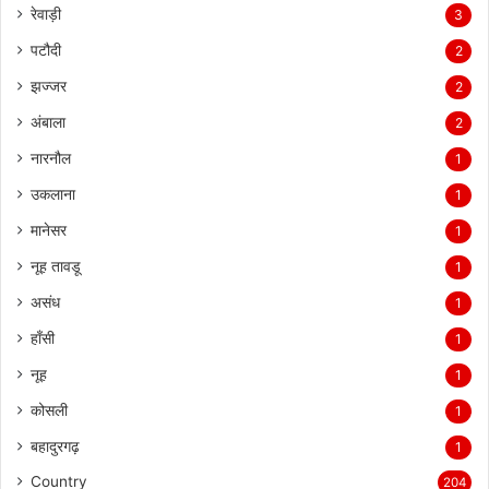
रेवाड़ी
3
पटौदी
2
झज्जर
2
अंबाला
2
नारनौल
1
उकलाना
1
मानेसर
1
नूह तावडू
1
असंध
1
हाँसी
1
नूह
1
कोसली
1
बहादुरगढ़
1
Country
204