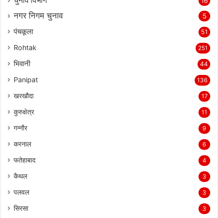
चुनाव विभाग
16
नगर निगम चुनाव
5
पंचकूला
51
Rohtak
251
भिवानी
44
Panipat
136
खरखौदा
17
कुरुक्षेत्र
11
गन्नौर
9
करनाल
6
फतेहाबाद
4
कैथल
3
पलवल
3
सिरसा
3