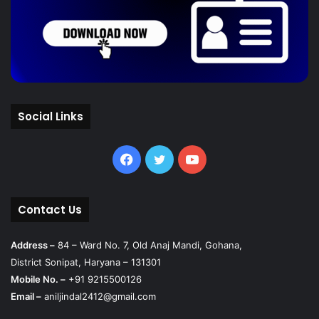
Social Links
Facebook
Twitter
YouTube
Contact Us
Address –
84 – Ward No. 7, Old Anaj Mandi, Gohana,
District Sonipat, Haryana – 131301
Mobile No. –
+91 9215500126
Email –
aniljindal2412@gmail.com