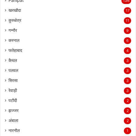
Panipat
136
खरखौदा
17
कुरुक्षेत्र
11
गन्नौर
9
करनाल
6
फतेहाबाद
4
कैथल
3
पलवल
3
सिरसा
3
रेवाड़ी
3
पटौदी
2
झज्जर
2
अंबाला
2
नारनौल
1