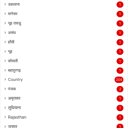
उकलाना
1
मानेसर
1
नूह तावडू
1
असंध
1
हाँसी
1
नूह
1
कोसली
1
बहादुरगढ़
1
Country
204
पंजाब
2
अमृतसर
1
लुधियाना
1
Rajasthan
1
जयपुर
1