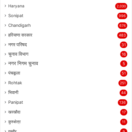
Haryana
2,030
Sonipat
996
Chandigarh
674
हरियाणा सरकार
483
नगर परिषद
31
चुनाव विभाग
16
नगर निगम चुनाव
5
पंचकूला
51
Rohtak
251
भिवानी
44
Panipat
136
खरखौदा
17
कुरुक्षेत्र
11
गन्नौर
9