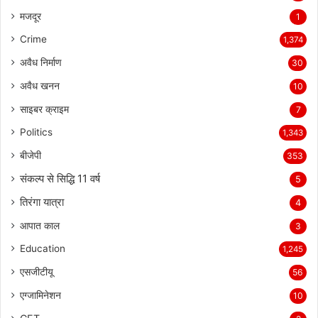
मजदूर
1
Crime
1,374
अवैध निर्माण
30
अवैध खनन
10
साइबर क्राइम
7
Politics
1,343
बीजेपी
353
संकल्प से सिद्धि 11 वर्ष
5
तिरंगा यात्रा
4
आपात काल
3
Education
1,245
एसजीटीयू
56
एग्जामिनेशन
10