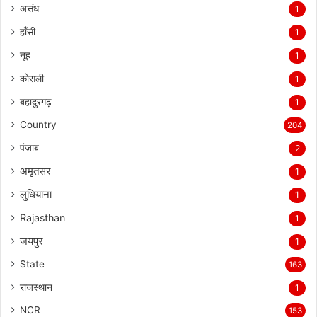
असंध
1
हाँसी
1
नूह
1
कोसली
1
बहादुरगढ़
1
Country
204
पंजाब
2
अमृतसर
1
लुधियाना
1
Rajasthan
1
जयपुर
1
State
163
राजस्थान
1
NCR
153