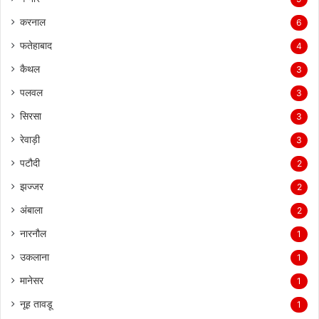
करनाल
6
फतेहाबाद
4
कैथल
3
पलवल
3
सिरसा
3
रेवाड़ी
3
पटौदी
2
झज्जर
2
अंबाला
2
नारनौल
1
उकलाना
1
मानेसर
1
नूह तावडू
1