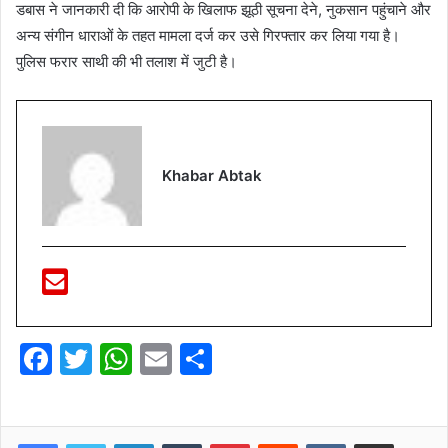
डबास ने जानकारी दी कि आरोपी के खिलाफ झूठी सूचना देने, नुकसान पहुंचाने और
अन्य संगीन धाराओं के तहत मामला दर्ज कर उसे गिरफ्तार कर लिया गया है।
पुलिस फरार साथी की भी तलाश में जुटी है।
Khabar Abtak
F
T
W
E
S
a
w
h
m
h
c
itt
at
ai
ar
LinkedIn
Tumblr
Pinterest
Reddit
VKontakte
Share via Email