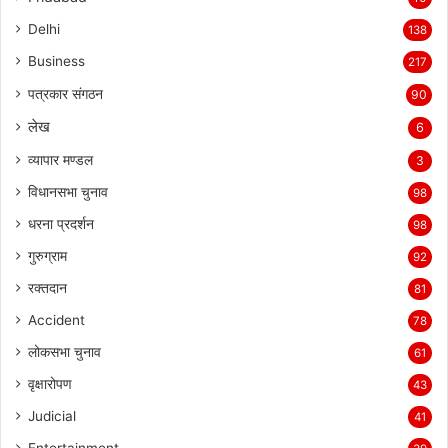
Delhi
138
Business
217
पत्रकार संगठन
90
लेख
6
व्यापार मण्डल
3
विधानसभा चुनाव
98
धरना प्रदर्शन
98
गुरुग्राम
92
रक्तदान
81
Accident
78
लोकसभा चुनाव
61
वृक्षारोपण
43
Judicial
41
Entertainment