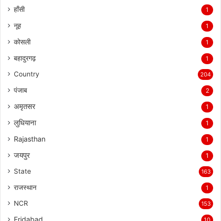
हाँसी
1
नूह
1
कोसली
1
बहादुरगढ़
1
Country
204
पंजाब
2
अमृतसर
1
लुधियाना
1
Rajasthan
1
जयपुर
1
State
163
राजस्थान
1
NCR
153
Fridabad
10