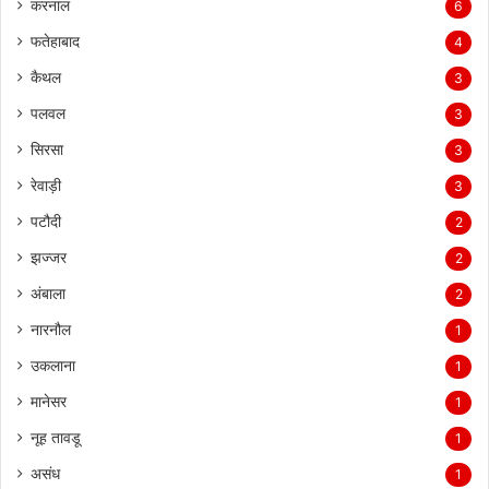
करनाल
6
फतेहाबाद
4
कैथल
3
पलवल
3
सिरसा
3
रेवाड़ी
3
पटौदी
2
झज्जर
2
अंबाला
2
नारनौल
1
उकलाना
1
मानेसर
1
नूह तावडू
1
असंध
1