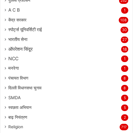
पुलिस प्रशासन
252
A C B
1
केंद्र सरकार
108
स्पोर्ट्स यूनिवर्सिटी राई
30
भारतीय सेना
27
ऑपरेशन सिंदूर
18
NCC
1
मनरेगा
1
पंचायत विभाग
8
दिल्ली विधानसभा चुनाव
8
SMDA
5
स्वछता अभियान
5
बाढ़ नियंत्रण
2
Religion
717