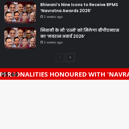
Bhiwani’s Nine Icons to Receive BPMS
‘Navratna Awards 2026’
2 weeks ago
भिवानी के नौ ‘रत्नों’ को मिलेगा बीपीएमएस
का ‘नवरत्न अवार्ड 2026’
2 weeks ago
Previous
Next
page
page
LITIES HONOURED WITH 'NAVRATNA AWA
05:44
Facebook
Twitter
WhatsApp
Telegram
© Copyright 2026, All Rights Reserved |
Designed By Fragron
Infotech
Ba
Facebook
Twitter
YouTube
to
to