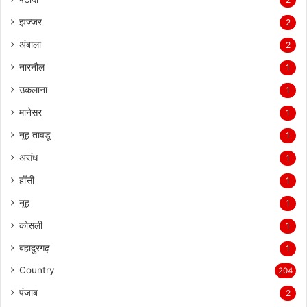
झज्जर
2
अंबाला
2
नारनौल
1
उकलाना
1
मानेसर
1
नूह तावडू
1
असंध
1
हाँसी
1
नूह
1
कोसली
1
बहादुरगढ़
1
Country
204
पंजाब
2