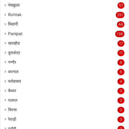
पंचकूला
51
Rohtak
251
भिवानी
44
Panipat
136
खरखौदा
17
कुरुक्षेत्र
11
गन्नौर
9
करनाल
6
फतेहाबाद
4
कैथल
3
पलवल
3
सिरसा
3
रेवाड़ी
3
पटौदी
2